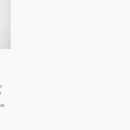
ar
a
om