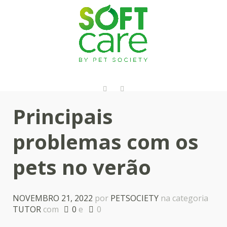
Principais
problemas com os
pets no verão
NOVEMBRO 21, 2022
por
PETSOCIETY
na categoria
TUTOR
com
0
e
0